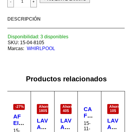
DESCRIPCIÓN
Disponibilidad:
3 disponibles
SKU:
15-04-8105
Marcas:
WHIRLPOOL
Productos relacionados
EN
EN
EN
EN
OFERTA
OFERTA
OFERTA
OFERTA
-27%
Ahorra
Ahorra
Ahorra
CA
180$
40$
10$
FET
AF
LAV
LAV
LAV
ER
EIT
15-
AD
AD
AD
A
11-
AD
15-