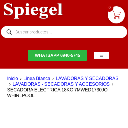
0
NTACTO
WHATSAPP 6940-5745
Inicio
›
Línea Blanca
›
LAVADORAS Y SECADORAS
›
LAVADORAS - SECADORAS Y ACCESORIOS
›
SECADORA ELECTRICA 18KG 7MWED1730JQ
WHIRLPOOL