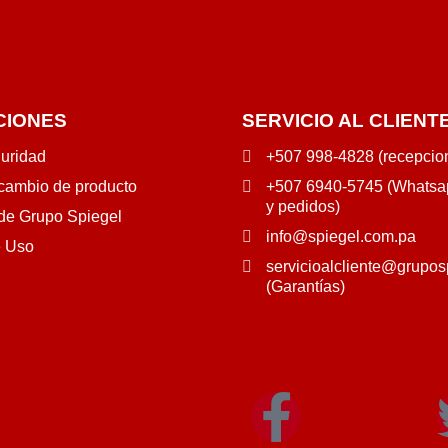
CIONES
SERVICIO AL CLIENT
guridad
+507 998-4828 (recepcio
 cambio de producto
+507 6940-5745 (Whatsap
y pedidos)
 de Grupo Spiegel
info@spiegel.com.pa
e Uso
servicioalcliente@grupos
(Garantías)