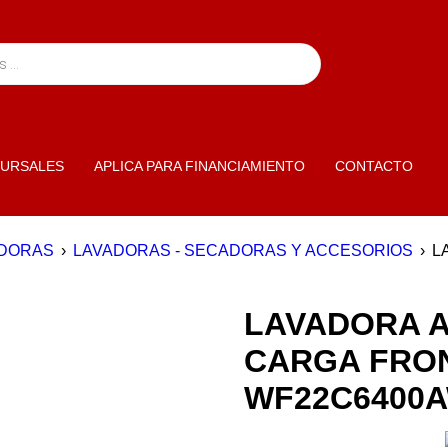
URSALES
APLICA PARA FINANCIAMIENTO
CONTACTO
ADORAS
›
LAVADORAS - SECADORAS Y ACCESORIOS
›
L
LAVADORA 
CARGA FRON
WF22C6400