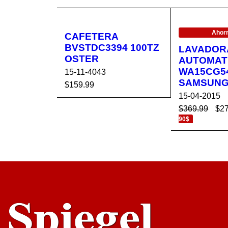
EN OFERTA
Ahorr
CAFETERA
BVSTDC3394 100TZ
LAVADOR
OSTER
AUTOMAT
WA15CG5
15-11-4043
SAMSUN
$
159.99
15-04-2015
AÑADIR AL CA
VISTA
$
369.99
$
2
RRITO
RÁPIDA
90$
AÑADIR AL 
RRITO