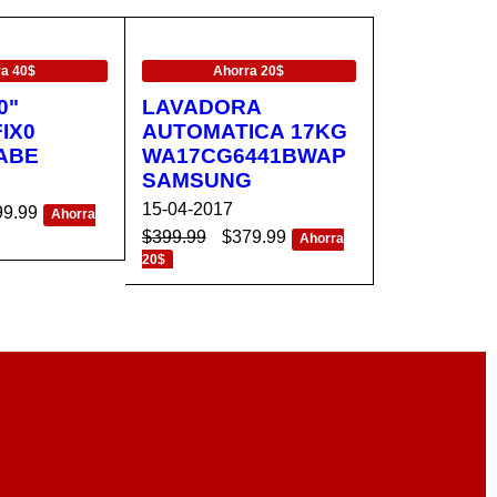
EN OFERTA
ra 40$
Ahorra 20$
0"
LAVADORA
IX0
AUTOMATICA 17KG
ABE
WA17CG6441BWAP
SAMSUNG
15-04-2017
99.99
Ahorra
$
399.99
$
379.99
Ahorra
CA
VISTA
20$
AÑADIR AL CA
VISTA
RÁPIDA
RRITO
RÁPIDA