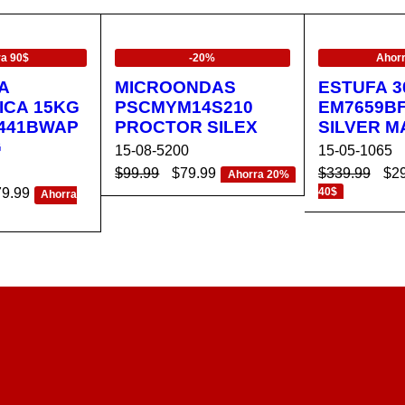
EN OFERTA
EN OFERTA
a 90$
-20%
Ahor
A
MICROONDAS
ESTUFA 3
ICA 15KG
PSCMYM14S210
EM7659BF
441BWAP
PROCTOR SILEX
SILVER M
G
15-08-5200
15-05-1065
$
99.99
$
79.99
$
339.99
$
2
Ahorra 20%
79.99
40$
Ahorra
AÑADIR AL CA
VISTA
AÑADIR AL 
RRITO
RÁPIDA
CA
VISTA
RRITO
RÁPIDA