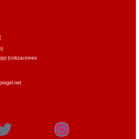
E
n)
p) (cotizaciones
piegel.net