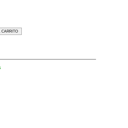
L CARRITO
s