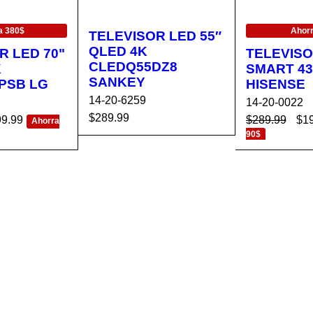
EN OFERTA
a 380$
Ahor
TELEVISOR LED 55″
QLED 4K
R LED 70"
TELEVISO
CLEDQ55DZ8
K
SMART 4
SANKEY
PSB LG
HISENSE
14-20-6259
14-20-0022
$
289.99
99.99
$
289.99
$
1
Ahorra
90$
AÑADIR AL CA
VISTA
CA
VISTA
AÑADIR AL 
RRITO
RÁPIDA
RÁPIDA
RRITO