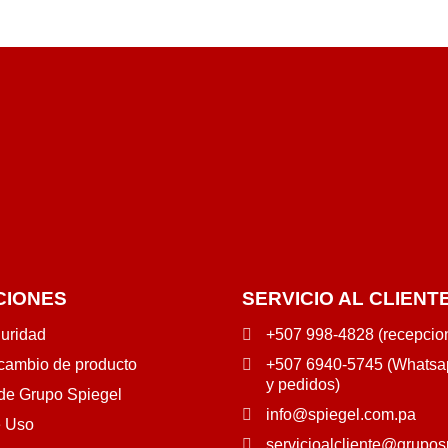
CIONES
SERVICIO AL CLIENT
guridad
+507 998-4828 (recepcio
 cambio de producto
+507 6940-5745 (Whatsap
y pedidos)
 de Grupo Spiegel
info@spiegel.com.pa
e Uso
servicioalcliente@grupos