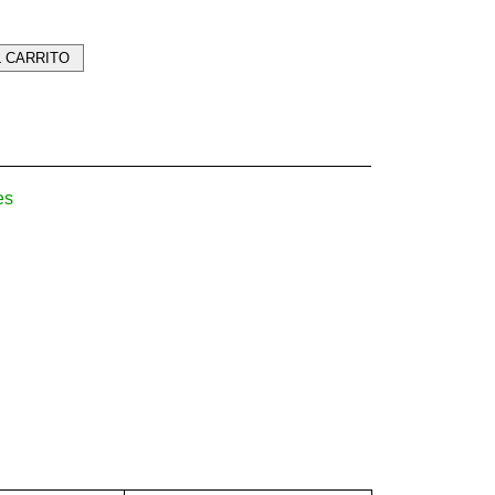
L CARRITO
es