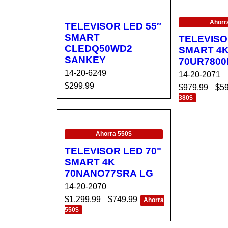
EN OFERTA
Ahorr
TELEVISOR LED 55″
SMART
TELEVISO
CLEDQ50WD2
SMART 4
SANKEY
70UR7800
14-20-6249
14-20-2071
$
299.99
$
979.99
$
5
380$
AÑADIR AL CA
VISTA
AÑADIR AL 
RRITO
RÁPIDA
EN OFERTA
RRITO
Ahorra 550$
TELEVISOR LED 70"
SMART 4K
70NANO77SRA LG
14-20-2070
$
1,299.99
$
749.99
Ahorra
550$
AÑADIR AL CA
VISTA