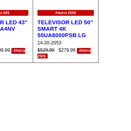
EN OFERTA
ra 90$
Ahorra 250$
R LED 43"
TELEVISOR LED 50"
3A4NV
SMART 4K
50UA8000PSB LG
14-20-2053
99.99
$
529.99
$
279.99
Ahorra
Ahorra
250$
CA
VISTA
AÑADIR AL CA
VISTA
RÁPIDA
RRITO
RÁPIDA