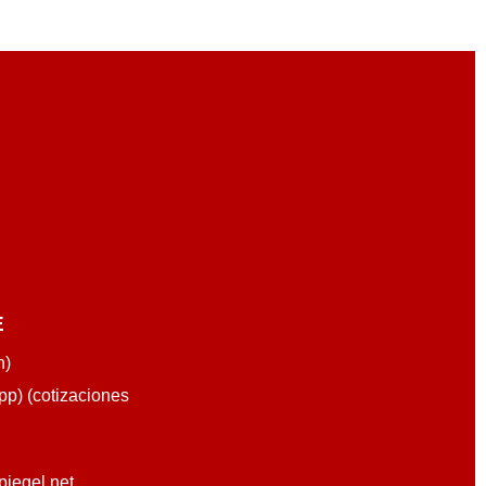
E
n)
p) (cotizaciones
piegel.net