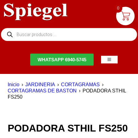
0
NTACTO
WHATSAPP 6940-5745
Inicio
›
JARDINERIA
›
CORTAGRAMAS
›
CORTAGRAMAS DE BASTON
›
PODADORA STHIL
FS250
PODADORA STHIL FS250