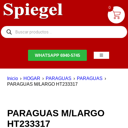
0
NTACTO
WHATSAPP 6940-5745
Inicio
›
HOGAR
›
PARAGUAS
›
PARAGUAS
›
PARAGUAS M/LARGO HT233317
PARAGUAS M/LARGO
HT233317