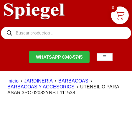
0
NTACTO
WHATSAPP 6940-5745
Inicio
›
JARDINERIA
›
BARBACOAS
›
BARBACOAS Y ACCESORIOS
›
UTENSILIO PARA
ASAR 3PC 02082YNST 111538