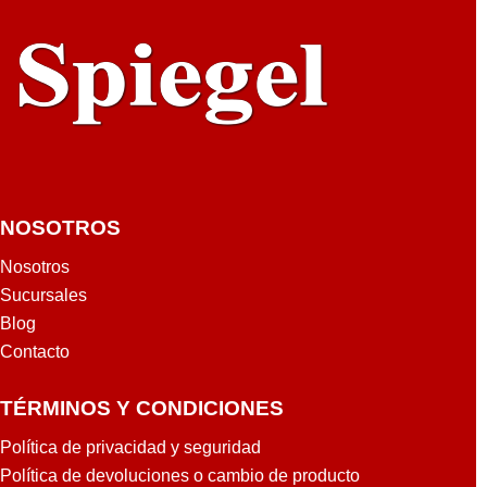
OR
BA
SE
BL
AN
CA
SH
ER
WIN
NOSOTROS
WIL
LIA
Nosotros
MS
Sucursales
GA
Blog
LO
Contacto
N
TÉRMINOS Y CONDICIONES
Política de privacidad y seguridad
Política de devoluciones o cambio de producto