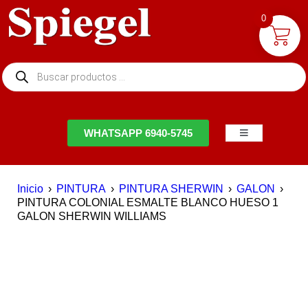
0
NTACTO
WHATSAPP 6940-5745
Inicio
›
PINTURA
›
PINTURA SHERWIN
›
GALON
›
PINTURA COLONIAL ESMALTE BLANCO HUESO 1
GALON SHERWIN WILLIAMS
EN OFERTA