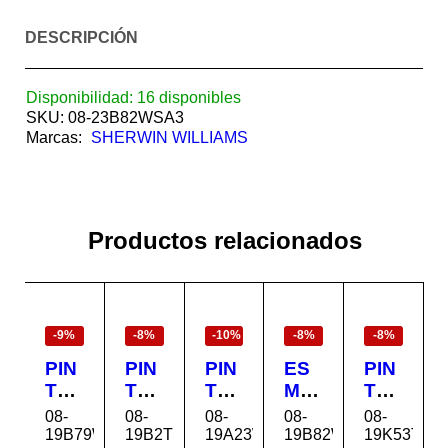
DESCRIPCIÓN
Disponibilidad:
16 disponibles
SKU:
08-23B82WSA3
Marcas:
SHERWIN WILLIAMS
Productos relacionados
EN
EN
EN
EN
EN
OFERTA
OFERTA
OFERTA
OFERTA
OFERTA
-9%
-8%
-10%
-8%
-8%
PIN
PIN
PIN
ES
PIN
TU
TU
TU
MA
TU
RA
RA
RA
LTE
RA
08-
08-
08-
08-
08-
CO
EX
EX
CO
PE
19B79WSA53
19B2TSA354
19A23WSA1
19B82WSA253
19K53TSA