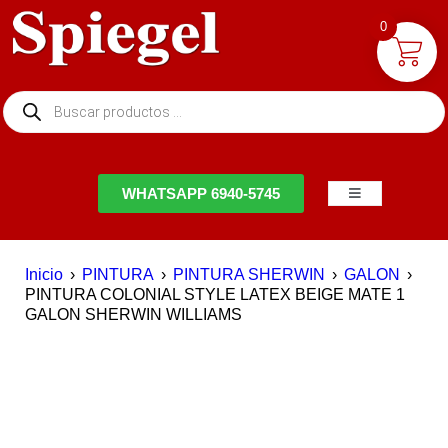
0
NTACTO
WHATSAPP 6940-5745
Inicio
›
PINTURA
›
PINTURA SHERWIN
›
GALON
›
PINTURA COLONIAL STYLE LATEX BEIGE MATE 1
GALON SHERWIN WILLIAMS
EN OFERTA