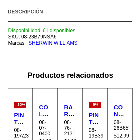
DESCRIPCIÓN
Disponibilidad:
61 disponibles
SKU:
08-23B79NSA6
Marcas:
SHERWIN WILLIAMS
Productos relacionados
EN
EN
OFERTA
OFERTA
-10%
-9%
CO
BA
CO
LA
RNI
NV
PIN
PIN
BL
Z
ER
TU
TU
08-
08-
08-
AN
CO
TID
07-
76-
26B65VSA
RA
RA
08-
08-
0400
2131
CA
N
OR
EX
EX
19A23WSA1
19B39TSA54
$
12.99