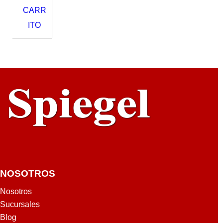
TR
CARR
SLI
115
ITO
1
TOT
AL
NOSOTROS
Nosotros
Sucursales
Blog