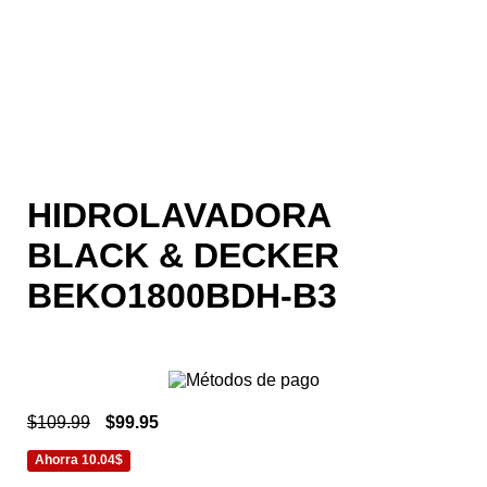
HIDROLAVADORA
BLACK & DECKER
BEKO1800BDH-B3
$
109.99
$
99.95
Ahorra 10.04$