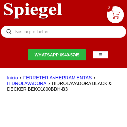
0
NTACTO
WHATSAPP 6940-5745
Inicio
›
FERRETERIA<HERRAMIENTAS
›
HIDROLAVADORA
›
HIDROLAVADORA BLACK &
DECKER BEKO1800BDH-B3
EN OFERTA