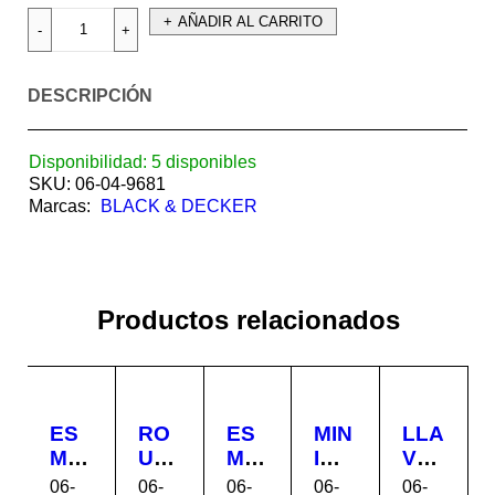
AÑADIR AL CARRITO
DESCRIPCIÓN
Disponibilidad:
5 disponibles
SKU:
06-04-9681
Marcas:
BLACK & DECKER
Productos relacionados
ES
RO
ES
MIN
LLA
ME
UT
ME
I
VE
RIL
ER
RIL
MO
IMP
06-
06-
06-
06-
06-