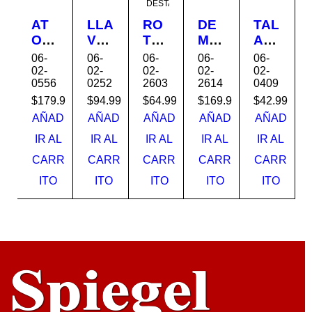
DESTACADO
AT
LLA
RO
DE
TAL
OR
VE
TO
MO
AD
NIL
IMP
MA
LE
RO
06-
06-
06-
06-
06-
LA
AC
RTI
DO
PE
02-
02-
02-
02-
02-
0556
0252
2603
2614
0409
DO
TO
LL
R
RC
R
1/2
O
160
UT
$
179.99
$
94.99
$
64.99
$
169.99
$
42.99
20V
20V
800
0W
OR
AÑAD
AÑAD
AÑAD
AÑAD
AÑAD
5/8
H27
W
60J
1/2"
IR AL
IR AL
IR AL
IR AL
IR AL
DC
045
SD
110
900
CARR
CARR
CARR
CARR
CARR
F63
S
-
W
0B
PL
120
120
ITO
ITO
ITO
ITO
ITO
DE
US
V
V
WA
UT
H27
H27
LT
H30
009
006
826
8
TOT
AL