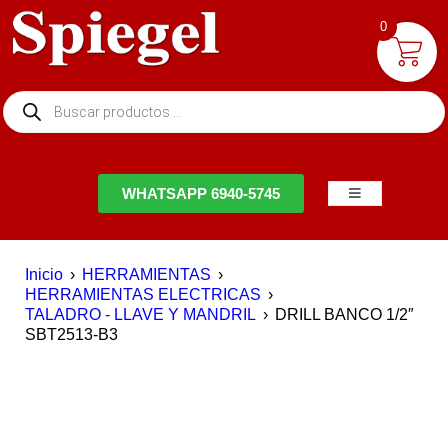
0
NTACTO
WHATSAPP 6940-5745
Inicio
›
HERRAMIENTAS
›
HERRAMIENTAS ELECTRICAS
›
TALADRO - LLAVE Y MANDRIL
›
DRILL BANCO 1/2″
SBT2513-B3