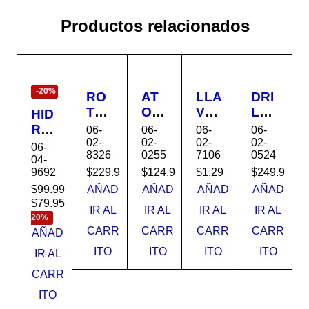
Productos relacionados
EN
OFERTA
-20%
RO
AT
LLA
DRI
TO
OR
VE
LL
HID
MA
NIL
DE
INA
RO
06-
06-
06-
06-
RTI
LA
TAL
LA
02-
02-
02-
02-
LAV
06-
8326
0255
7106
0524
LL
DO
AD
MB
AD
04-
O
R
RO
RIC
9692
$
229.99
$
124.99
$
1.29
$
249.99
OR
800
GY
1/2
O
A
$
99.99
AÑAD
AÑAD
AÑAD
AÑAD
W
PS
H07
PE
$
79.95
140
Ahorra
IR AL
IR AL
IR AL
IR AL
SD
UM
106
RC
20%
0W
CARR
CARR
CARR
CARR
S
DW
BE
UT
AÑAD
BL
D25
255
ST
OR
AC
ITO
ITO
ITO
ITO
IR AL
260
DE
VAL
20V
K &
CARR
K-
WA
UE
DC
DE
B3
LT
D77
CK
ITO