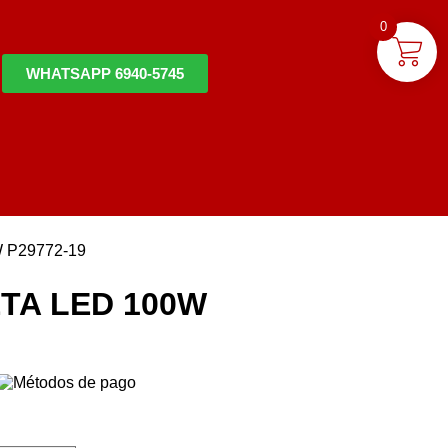
0
WHATSAPP 6940-5745
 P29772-19
TA LED 100W