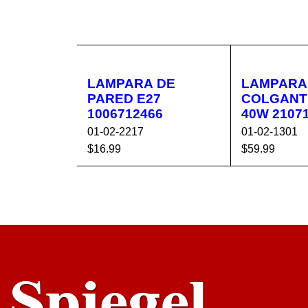
LAMPARA DE
LAMPARA
PARED E27
COLGANTE
1006712466
40W 21071
01-02-2217
01-02-1301
$
16.99
$
59.99
AÑADIR AL CA
VISTA
AÑADIR AL 
RRITO
RÁPIDA
RRITO