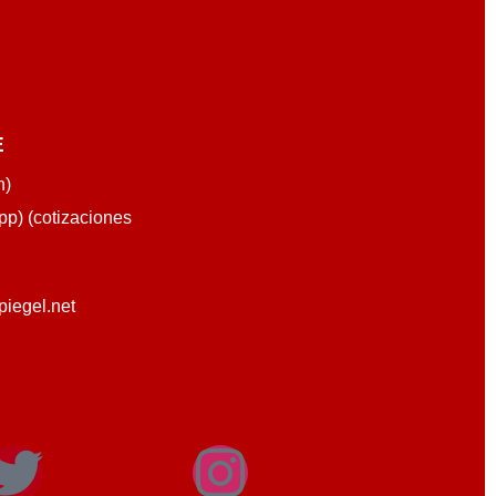
E
n)
p) (cotizaciones
piegel.net