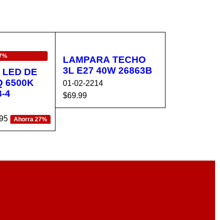
27%
LAMPARA TECHO
3L E27 40W 26863B
 LED DE
 6500K
01-02-2214
-4
$
69.99
AÑADIR AL CA
VISTA
95
Ahorra 27%
RRITO
RÁPIDA
CA
VISTA
RÁPIDA