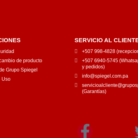
CIONES
SERVICIO AL CLIENT
guridad
+507 998-4828 (recepcio
 cambio de producto
+507 6940-5745 (Whatsap
y pedidos)
 de Grupo Spiegel
info@spiegel.com.pa
e Uso
servicioalcliente@grupos
(Garantías)