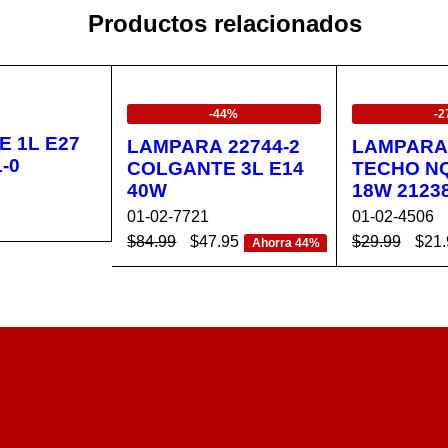
Productos relacionados
EN OFERTA
EN OFERTA
-44%
-
 1L E27
LAMPARA 22744-2
LAMPARA
-0
COLGANTE 3L E14
TECHO NQ
40W
18W 21238
01-02-7721
01-02-4506
$
84.99
$
47.95
$
29.99
$
21.
CA
VISTA
Ahorra 44%
AÑADIR AL CA
VISTA
AÑADIR AL 
RÁPIDA
RRITO
RÁPIDA
RRITO