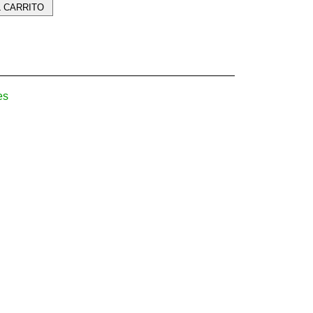
L CARRITO
es