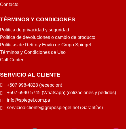
R
E
Contacto
I
A
B
N
TÉRMINOS Y CONDICIONES
E
O
1
1
Política de privacidad y seguridad
G
G
Política de devoluciones o cambio de producto
A
A
Políticas de Retiro y Envío de Grupo Spiegel
L
L
Términos y Condiciones de Uso
O
O
Call Center
N
N
L
L
A
A
SERVICIO AL CLIENTE
N
N
+507 998-4828 (recepcion)
C
C
O
O
+507 6940-5745 (Whatsapp) (cotizaciones y pedidos)
info@spiegel.com.pa
servicioalcliente@grupospiegel.net (Garantías)