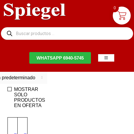
0
NTACTO
WHATSAPP 6940-5745
 predeterminado
MOSTRAR
SOLO
PRODUCTOS
EN OFERTA