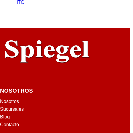
20M
ITO
NOSOTROS
Nosotros
Sucursales
Blog
Contacto