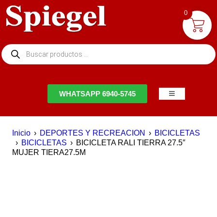
0
NTACTO
WHATSAPP 6940-5745
Inicio
›
DEPORTES Y RECREACION
›
BICICLETAS
›
BICICLETAS
›
BICICLETA RALI TIERRA 27.5″
MUJER TIERA27.5M
AGOTADO