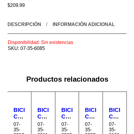
$
209.99
DESCRIPCIÓN
INFORMACIÓN ADICIONAL
Disponibilidad:
Sin existencias
SKU:
07-35-6085
Productos relacionados
BICI
BICI
BICI
BICI
BICI
CL
CL
CL
CL
CL
ETA
ETA
ETA
ETA
ETA
07-
07-
07-
07-
07-
RA
RA
RA
RA
RA
35-
35-
35-
35-
35-