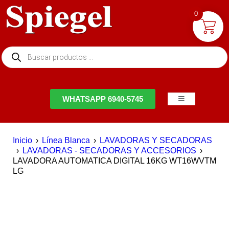
0
NTACTO
WHATSAPP 6940-5745
Inicio
›
Línea Blanca
›
LAVADORAS Y SECADORAS
›
LAVADORAS - SECADORAS Y ACCESORIOS
›
LAVADORA AUTOMATICA DIGITAL 16KG WT16WVTM
LG
EN OFERTA