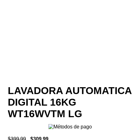
LAVADORA AUTOMATICA
DIGITAL 16KG
WT16WVTM LG
$
399.99
$
309.99