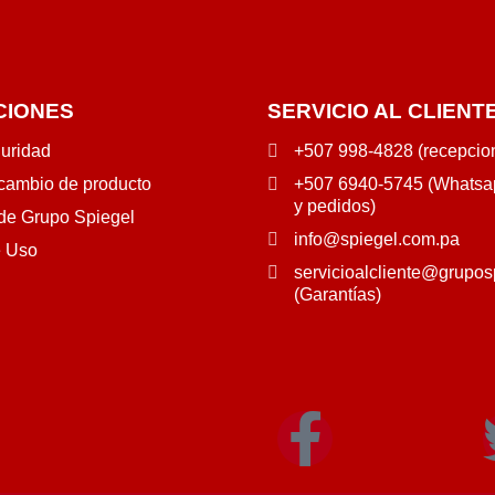
CIONES
SERVICIO AL CLIENT
guridad
+507 998-4828 (recepcio
 cambio de producto
+507 6940-5745 (Whatsap
y pedidos)
 de Grupo Spiegel
info@spiegel.com.pa
e Uso
servicioalcliente@grupos
(Garantías)