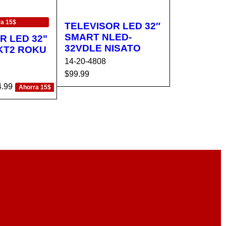
ra 15$
TELEVISOR LED 32″
SMART NLED-
R LED 32"
32VDLE NISATO
KT2 ROKU
14-20-4808
$
99.99
4.99
AÑADIR AL CA
VISTA
Ahorra 15$
CA
VISTA
RRITO
RÁPIDA
RÁPIDA