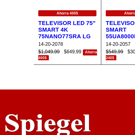
EN OFERTA
EN OFERTA
Ahorra 400$
Ahorr
TELEVISOR LED 75"
TELEVISO
SMART 4K
SMART
75NANO77SRA LG
55UA8000
14-20-2078
14-20-2057
$
1,049.99
$
649.99
$
549.99
$
3
Ahorra
400$
240$
AÑADIR AL CA
VISTA
AÑADIR AL 
RRITO
RÁPIDA
RRITO