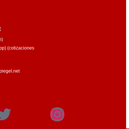
E
n)
p) (cotizaciones
piegel.net