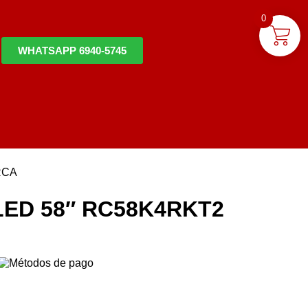
0
WHATSAPP 6940-5745
RCA
LED 58″ RC58K4RKT2