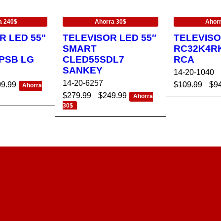
EN OFERTA
EN OFERTA
a 240$
Ahorra 30$
Ahor
R LED 55"
TELEVISOR LED 55″
TELEVISO
SMART
RC32K4R
PSB LG
CLED55SDL7
RCA
SANKEY
14-20-1040
14-20-6257
09.99
$
109.99
$
9
Ahorra
$
279.99
$
249.99
Ahorra
AÑADIR AL 
CA
VISTA
30$
RRITO
AÑADIR AL CA
VISTA
RÁPIDA
RRITO
RÁPIDA