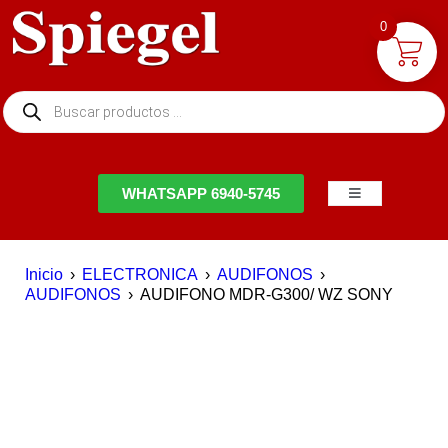
0
NTACTO
WHATSAPP 6940-5745
Inicio
›
ELECTRONICA
›
AUDIFONOS
›
AUDIFONOS
›
AUDIFONO MDR-G300/ WZ SONY
AGOTADO