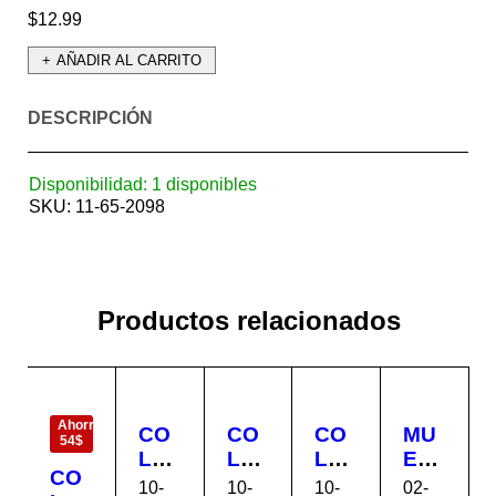
$
12.99
AÑADIR AL CARRITO
DESCRIPCIÓN
Disponibilidad:
1 disponibles
SKU:
11-65-2098
Productos relacionados
EN
OFERTA
Ahorra
CO
CO
CO
MU
54$
LC
LC
LC
EB
CO
HO
HO
HO
LE
10-
10-
10-
02-