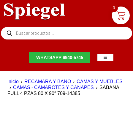
0
NTACTO
WHATSAPP 6940-5745
Inicio
›
RECAMARA Y BAÑO
›
CAMAS Y MUEBLES
›
CAMAS - CAMAROTES Y CANAPES
›
SABANA
FULL 4 PZAS 80 X 90″ 709-14385